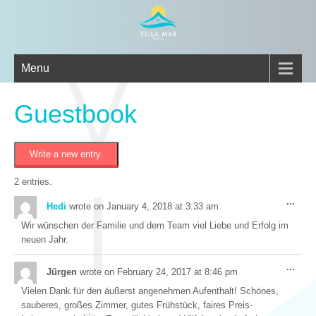
Menu
Guestbook
2 entries.
Togg
...
Hedi
wrote on
January 4, 2018
at
3:33 am
this
meta
Wir wünschen der Familie und dem Team viel Liebe und Erfolg im
neuen Jahr.
Togg
...
Jürgen
wrote on
February 24, 2017
at
8:46 pm
this
meta
Vielen Dank für den äußerst angenehmen Aufenthalt! Schönes,
sauberes, großes Zimmer, gutes Frühstück, faires Preis-