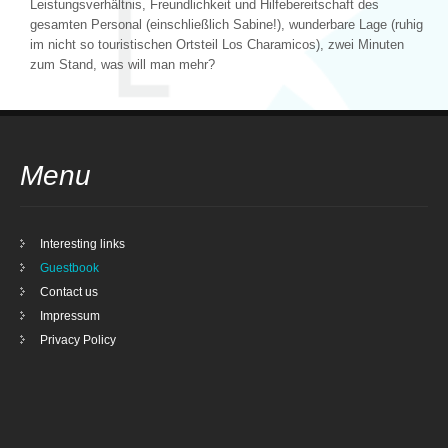
Leistungsverhältnis, Freundlichkeit und Hilfebereitschaft des
gesamten Personal (einschließlich Sabine!), wunderbare Lage (ruhig
im nicht so touristischen Ortsteil Los Charamicos), zwei Minuten
zum Stand, was will man mehr?
Menu
Interesting links
Guestbook
Contact us
Impressum
Privacy Policy